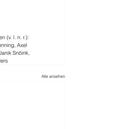
v. l. n. r.):
nning, Axel 
anik Snöink, 
lers
Alle ansehen