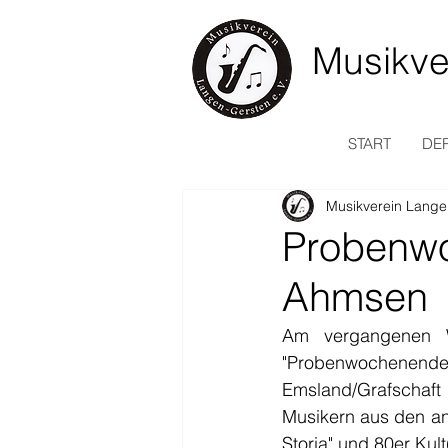
Musikve
START
DER
Musikverein Lange
Probenwo
Ahmsen
Am vergangenen 
"Probenwochenen
Emsland/Grafschaft 
Musikern aus den an
Storia" und 80er Kult(