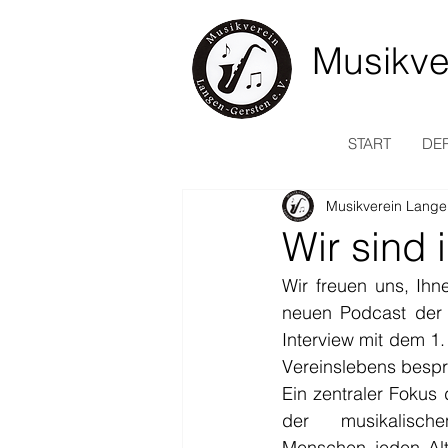
Musikve
START
DER
Musikverein Lange
Wir sind
Wir freuen uns, Ihn
neuen Podcast der S
Interview mit dem 1
Vereinslebens besp
Ein zentraler Fokus d
der musikalisch
Menschen jeden Alt