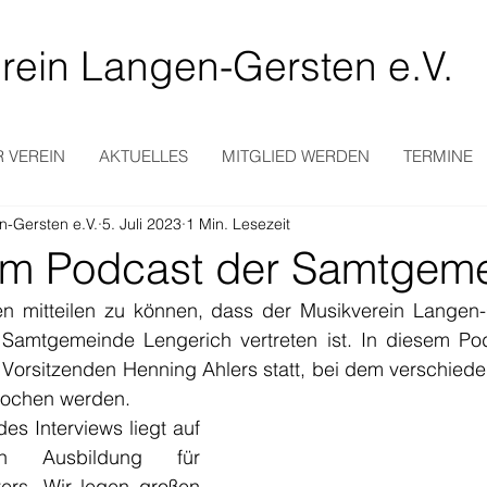
rein Langen-Gersten e.V.
 VEREIN
AKTUELLES
MITGLIED WERDEN
TERMINE
n-Gersten e.V.
5. Juli 2023
1 Min. Lesezeit
 im Podcast der Samtgem
en mitteilen zu können, dass der Musikverein Langen-G
amtgemeinde Lengerich vertreten ist. In diesem Podc
. Vorsitzenden Henning Ahlers statt, bei dem verschied
rochen werden.
es Interviews liegt auf 
en Ausbildung für 
ers. Wir legen großen 