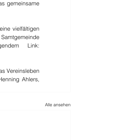
das gemeinsame 
e vielfältigen 
er Samtgemeinde 
Lengerich reinzuhören. Den Podcast finden Sie unter folgendem Link: 
as Vereinsleben 
enning Ahlers, 
Alle ansehen