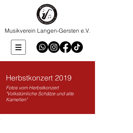
Musikverein Langen-Gersten e.V.
Herbstkonzert 2019
Fotos vom Herbstkonzert
"Volkstümliche Schätze und alte
Kamellen"