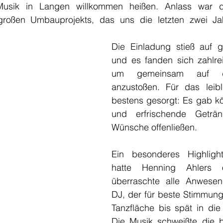
sik in Langen willkommen heißen. Anlass war die
 großen Umbauprojekts, das uns die letzten zwei Jah
Die Einladung stieß auf 
und es fanden sich zahlrei
um gemeinsam auf da
anzustoßen. Für das leib
bestens gesorgt: Es gab kö
und erfrischende Geträn
Wünsche offenließen.
Ein besonderes Highligh
hatte Henning Ahlers or
überraschte alle Anwesen
DJ, der für beste Stimmung
Tanzfläche bis spät in die
Die Musik schweißte die 