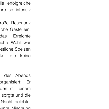
 erfolgreiche 
re so intensiv 
große Resonanz 
che Gäste ein, 
s Erreichte 
liche Wohl war 
stliche Speisen 
ke, die keine 
t des Abends 
ganisiert: Er 
den mit einem 
 sorgte und die 
 Nacht belebte. 
bunte Mischung 