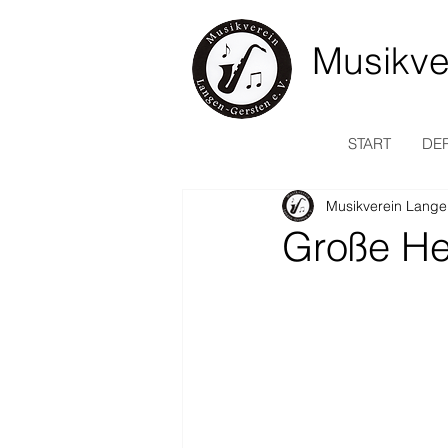
Musikve
START
DER
Musikverein Lange
Große He